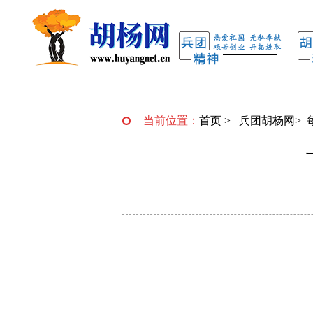
当前位置：
首页
>
兵团胡杨网
>