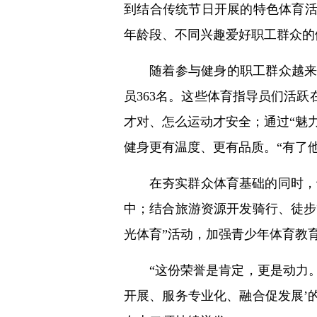
到结合传统节日开展的特色体育
年龄段、不同兴趣爱好职工群众的健
随着参与健身的职工群众越
员363名。这些体育指导员们活
才对、怎么运动才安全；通过“魅
健身更有温度、更有品质。“有了
在夯实群众体育基础的同时，
中；结合旅游资源开发骑行、徒步
光体育”活动，加强青少年体育教
“这份荣誉是肯定，更是动力
开展、服务专业化、融合促发展’