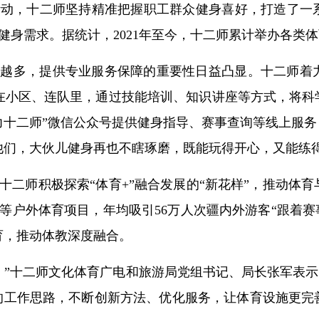
活动，十二师坚持精准把握职工群众健身喜好，打造了一
身需求。据统计，2021年至今，十二师累计举办各类体
来越多，提供专业服务保障的重要性日益凸显。十二师着
跃在小区、连队里，通过技能培训、知识讲座等方式，将
力十二师”微信公众号提供健身指导、赛事查询等线上服
他们，大伙儿健身再也不瞎琢磨，既能玩得开心，又能练
十二师积极探索“体育+”融合发展的“新花样”，推动体
等户外体育项目，年均吸引56万人次疆内外游客“跟着赛
育，推动体教深度融合。
。”十二师文化体育广电和旅游局党组书记、局长张军表示
的工作思路，不断创新方法、优化服务，让体育设施更完