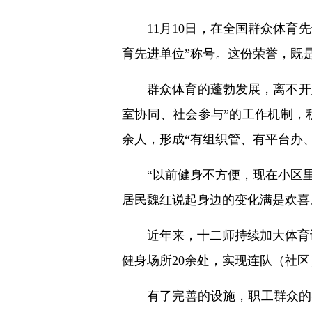
11月10日，在全国群众体
育先进单位”称号。这份荣誉，既
群众体育的蓬勃发展，离不开
室协同、社会参与”的工作机制，
余人，形成“有组织管、有平台办
“以前健身不方便，现在小区
居民魏红说起身边的变化满是欢喜
近年来，十二师持续加大体育
健身场所20余处，实现连队（社区
有了完善的设施，职工群众的