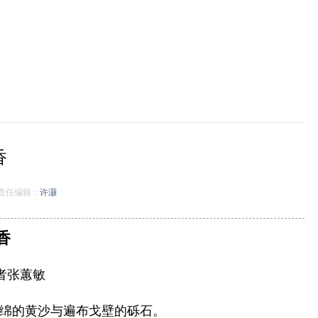
香
责任编辑：
许灏
香
者张蕙敏
绵的黄沙与遍布戈壁的砾石。