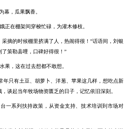
山为幕，瓜果飘香。
娥正在棚架间穿梭忙碌，为灌木修枝。
，采摘的时候棚里挤满了人，热闹得很！”话语间，刘银
到了策勒县哩，口碑好得很！”
带水果，这在过去想都不敢想。
常年只有土豆、胡萝卜、洋葱、苹果这几样，想吃点新
娥，谈起当年牧场物资匮乏的日子，记忆依旧深刻。
出台一系列扶持政策，从资金支持、技术培训到市场对