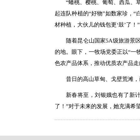
“蟠桃、樱桃、葡萄、西瓜、
起连队种植的“好物”如数家珍，
材种植，大伙儿的钱包更‘鼓’了！”
随着昆仑山国家5A级旅游景
的地。眼下，一牧场党委正以“一牧
色农产品体系，推动优质农产品走
昔日的高山草甸、戈壁荒滩，
新春将至，刘银娥也有了新
了！”对于未来的发展，她充满希