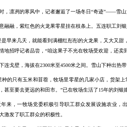
时，凛冽的寒风中，记者邂逅了一场冬日“奇迹”——雪
意融融，紫红色的火龙果零星挂在枝条上。五连职工刘银
要是早来几天，就能看到满棚红彤彤的火龙果，又大又甜
情地招呼记者品尝，“咱这果子不光在牧场受欢迎，还卖
连戈壁，海拔在2300米至4500米之间。雪山下种出热
里种的只有玉米和苜蓿，牧场里零星的几家小店，货架上
，甚至要去更远的和田市。”已在牧场生活了15年的刘银
近年来，一牧场党委积极引导职工群众发展设施农业，
大激发了职工群众的积极性。