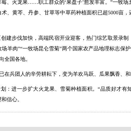
草莓、火龙果……职工群众的‘果盘子’愈发丰富。”一牧
“白术、黄芩、丹参、甘草等中草药种植面积已超5000亩
区创建步伐加快，高端民宿开业迎客，热门综艺取景录制
场羊肉”“一牧场昆仑雪菊”两个国家农产品地理标志保护
向全国各地。
已在兵团人的辛劳耕耘下，变为羊欢马跃、瓜果飘香、和
计划：进一步扩大火龙果、雪菊种植面积。“品质好才有
望和信心。