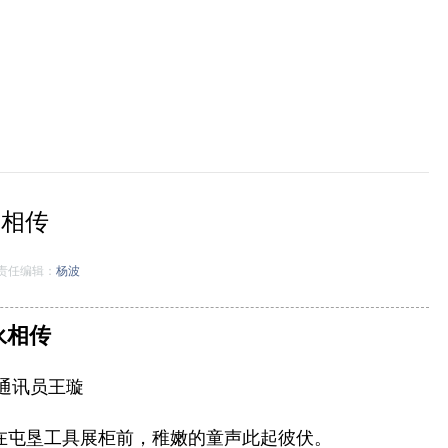
永相传
责任编辑：
杨波
永相传
通讯员王璇
在屯垦工具展柜前，稚嫩的童声此起彼伏。