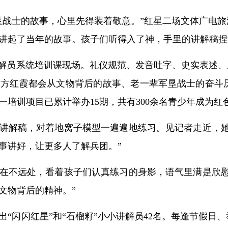
垦战士的故事，心里先得装着敬意。”红星二场文体广电
讲起了当年的故事。孩子们听得入了神，手里的讲解稿捏
解员系统培训课现场。礼仪规范、发音吐字、史实表述、肢
，方红霞都会从文物背后的故事、老一辈军垦战士的奋斗
一培训项目已累计举办15期，共有300余名青少年成为红
着讲解稿，对着地窝子模型一遍遍地练习。见记者走近，
事讲好，让更多人了解兵团。”
在不远处，看着孩子们认真练习的身影，语气里满是欣慰
文物背后的精神。”
出“闪闪红星”和“石榴籽”小小讲解员42名。每逢节假