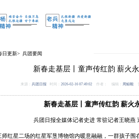
每日更新
>
兵团要闻
新春走基层丨童声传红韵 薪火
来源：
兵团日报
时间：
2026-02-16 07:49:02
作者：
编辑：
周鲸毅
新春走基层丨童声传红韵 薪火
兵团日报全媒体记者史进 常驻记者王晓燕 
十三师红星二场的红星军垦博物馆内暖意融融，一群孩子围