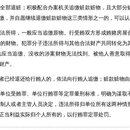
有全部退赃；积极配合办案机关追缴赃款赃物，且大部分
缴，并自愿继续退缴赃款赃物这三类情形之一的，可以认
违法所得，一般应当追缴原物。行受贿双方形成贿赂房屋
后的财物。犯罪分子违法所得与其他合法财产共同转化为
法应当追缴、没收的涉案财物无法找到、被他人善意取
财产。
者已经退还给行贿人的，依法向行贿人追缴；赃款赃物由
确单位受贿罪、单位行贿罪等定罪量刑标准，明确为谋取
控制人或者主管人员决定，违法所得归单位所有这两种情
正当利益实际归个人所有的，以行贿罪定罪处罚。