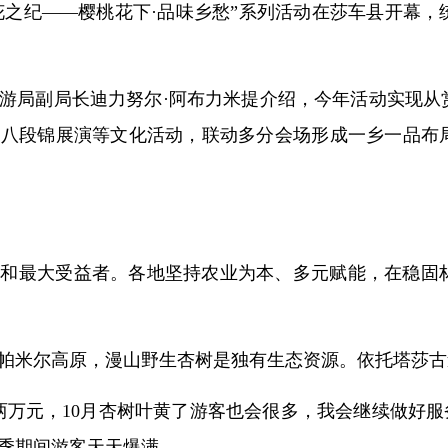
莎车·花之纪——樱桃花下·品味乡愁”系列活动在莎车县开
游局副局长迪力努尔·阿布力米提介绍，今年活动实现从
、八段锦展演等文化活动，联动多分会场形成一乡一品布
者和最大受益者。各地坚持农业为本、多元赋能，在稳固
帕米尔高原，漫山野生杏树是独有生态资源。依托塔莎古
两万元，10月杏树叶黄了游客也会很多，我会继续做好服
季期间游客天天爆满。