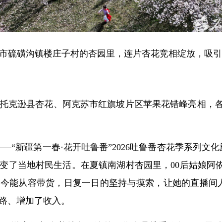
昌吉市硫磺沟镇楼庄子村的杏园里，连片杏花竞相绽放，吸
市托克逊县杏花、阿克苏市红旗坡片区苹果花错峰亮相，各
来——“新疆第一春·花开吐鲁番”2026吐鲁番杏花季系列
变了当地村民生活。在夏镇南湖村杏园里，00后姑娘阿
如今能从容带货，日复一日的坚持与摸索，让她的直播间
路、增加了收入。