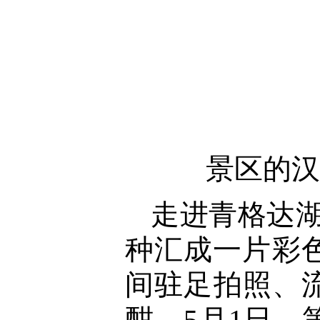
景区的汉
走进青格达湖
种汇成一片彩
间驻足拍照、
酣，5月1日，