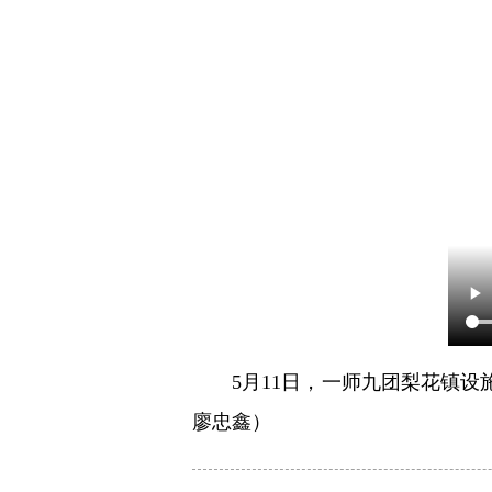
5月11日，一师九团梨花镇
廖忠鑫）