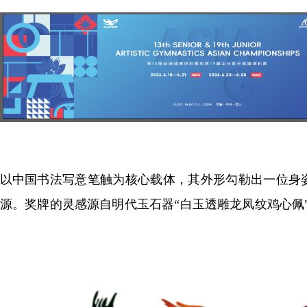
徽以中国书法写意笔触为核心载体，其外形勾勒出一位身
源。奖牌的灵感源自明代玉石器“白玉透雕龙凤纹鸡心佩”