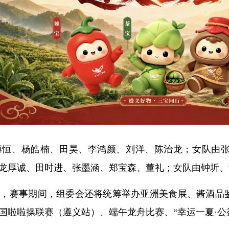
博恒、杨皓楠、田昊、李鸿颜、刘洋、陈治龙；女队由
龙厚诚、田时进、张墨涵、郑宝森、董礼；女队由钟圻、
绍，赛事期间，组委会还将统筹举办亚洲美食展、酱酒品
国啦啦操联赛（遵义站）、端午龙舟比赛、“幸运一夏·公