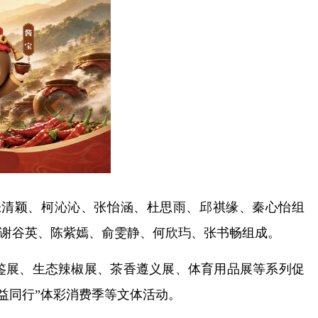
张清颖、柯沁沁、张怡涵、杜思雨、邱祺缘、秦心怡组
谢谷英、陈紫嫣、俞雯静、何欣玙、张书畅组成。
鉴展、生态辣椒展、茶香遵义展、体育用品展等系列促
益同行”体彩消费季等文体活动。