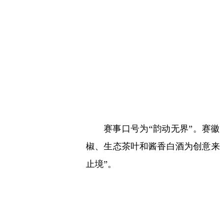
赛事口号为“韵动无界”。赛
椒、生态茶叶和酱香白酒为创意来
止境”。