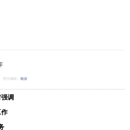
作
责任编辑：
杨波
时强调
工作
务