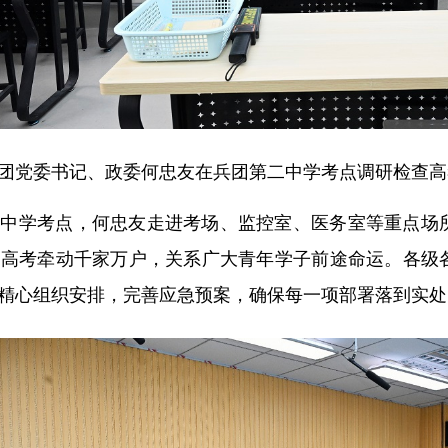
团党委书记、政委何忠友在兵团第二中学考点调研检查高考
四中学考点，何忠友走进考场、监控室、医务室等重点场
，高考牵动千家万户，关系广大青年学子前途命运。各级
精心组织安排，完善应急预案，确保每一项部署落到实处