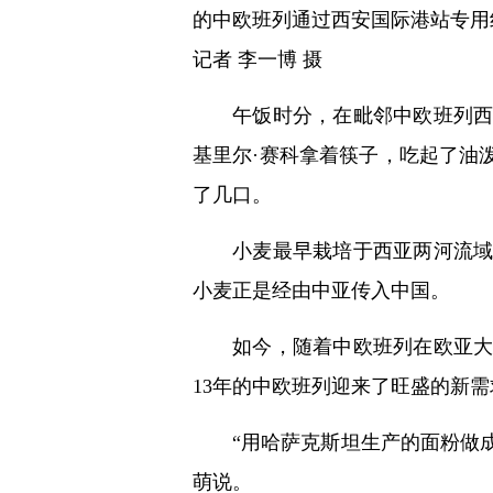
的中欧班列通过西安国际港站专用
记者 李一博 摄
午饭时分，在毗邻中欧班列
基里尔·赛科拿着筷子，吃起了油
了几口。
小麦最早栽培于西亚两河流
小麦正是经由中亚传入中国。
如今，随着中欧班列在欧亚
13年的中欧班列迎来了旺盛的新需
“用哈萨克斯坦生产的面粉做
萌说。