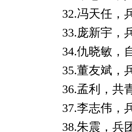
32.冯天任
33.庞新宇
34.仇晓敏
35.董友斌
36.孟利，
37.李志伟
38.朱震，