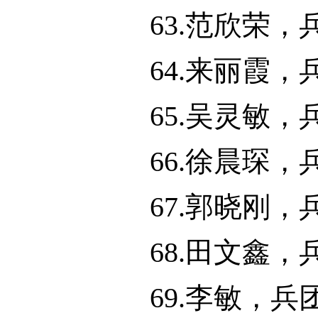
63.范欣荣
64.来丽霞
65.吴灵敏
66.徐晨琛
67.郭晓刚
68.田文鑫
69.李敏，