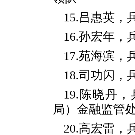
15.吕惠英
16.孙宏年
17.苑海滨
18.司功闪
19.陈晓
局）金融监管
20.高宏雷