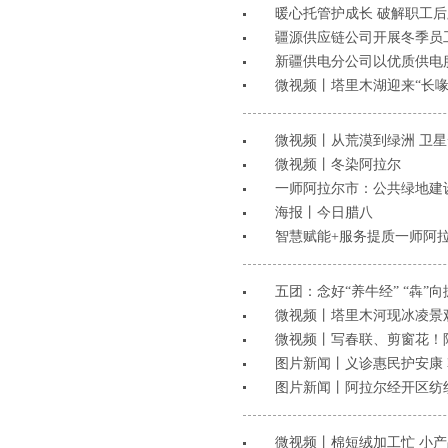
暖心托管护成长 破解职工
​疆源供应链公司开展冬季员
新疆供电分公司以优质供电
微视频丨塔里木湖迎来“长喙
微视频丨从荒漠到绿洲 卫
微视频丨冬染阿拉尔
​一师阿拉尔市：公共绿地
海报丨今日腊八
智慧赋能+服务提质一师阿拉
五团：念好“养牛经” “犇”
微视频丨塔里木河现冰凌景
微视频丨写春联、剪窗花！
图片新闻丨义诊惠民护安康
图片新闻丨阿拉尔经开区纺
微视频丨棉短绒加工忙 小