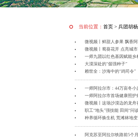
当前位置：
首页
>
兵团胡杨
微视频丨鲜甜人参果 飘香
微视频丨蜀葵花开 点亮城
​一师九团以红色基因赋能乡
大漠深处的“倔强种子”
赖世全：沙海中的“鸡司令”
一师阿拉尔市：44万亩冬小
一师阿拉尔市首场健康照护
微视频丨这场沙漠边的龙舟
职工“地头”强技能 田间“问
种养循环焕生机 荒滩林地
阿克苏至阿拉尔铁路前5个月完