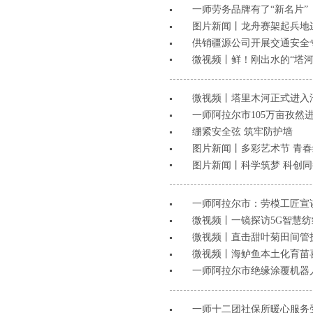
一师劳务品牌有了“新名片”
图片新闻丨龙舟赛架起兵地
​供销疆源公司开展交通安全
微视频丨鲜！刚出水的“塔河
微视频丨塔里木河正式进入
​一师阿拉尔市105万亩孜然
绷紧安全弦 筑牢防护墙
图片新闻丨多彩艺术节 青
图片新闻丨科学筑梦 科创同
一师阿拉尔市：劳模工匠宣
微视频丨一镜探访5G智慧
微视频丨直击甜叶菊田间管
微视频丨海鲈鱼本土化育苗
一师阿拉尔市绝缘涂覆机器
一师十二团社保所暖心服务