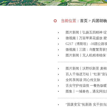
当前位置：
首页
>
兵团胡杨
图片新闻丨弘扬五四精神 
微视频丨万亩苹果花盛放 
​G217（博斯坦）-16团
微视频丨三团：乌鳖繁育获
图片新闻丨无人机精准植保
图片新闻丨沃野织新景 麦
百人千场进万站丨“红新”
全民享阅读 同心传文脉
舌尖守护传温情 一餐热饭
图集丨一城春色，遇见阿拉
“固废变宝”拓新路 实干担