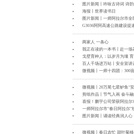
图片新闻丨吟咏古诗词 诗
海报丨世界读书日
图片新闻丨一师阿拉尔市全
G3036阿阿高速公路建设
两家人 一条心
我正在读的一本书丨赴一场
戈壁育种人：以岁月为壤 育
百人千场进万站丨安全宣讲
微视频丨一师十四团：300
微视频丨20万尾七星鲈鱼“
剪纸作品丨节气入画 奋斗融
喜报！鹏宇公司荣获阿拉尔
一师阿拉尔市“春日阿拉尔”
图片新闻丨诵读经典润人心
微视频丨春日农忙 甜叶菊