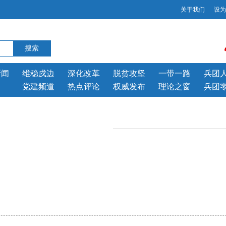
关于我们
设为
新闻
维稳戍边
深化改革
脱贫攻坚
一带一路
兵团
党建频道
热点评论
权威发布
理论之窗
兵团