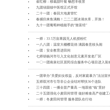
崔红柳：移栽甜叶菊 畅想丰收景
九团绿园镇中医馆正式开馆
二十一团：春回大地麦管忙
春捕归来鱼满舱！二二二团冰湖水库，开渔！
九十一团葡萄种植能手的“致富经”
一师：33.5万亩果园无人机授粉忙
一八八团：温室大棚樱花俏 满园春意枝头闹
一团：安全教育进田间
七师胡杨河市引入文化创意元素开发老厂区
一〇一团南泉社区居民综合服务中心项目进入装
一团举办“关爱妇女权益，反对家庭暴力”法治宣
五师双河市引导非公企业结对帮扶36个连队
三十四团：一播全苗产量高 一地双收“钱”景好
二十五团强化小麦田间管理 做好粮食高产创建工
一师：冬麦田间管理 服务团队在行动