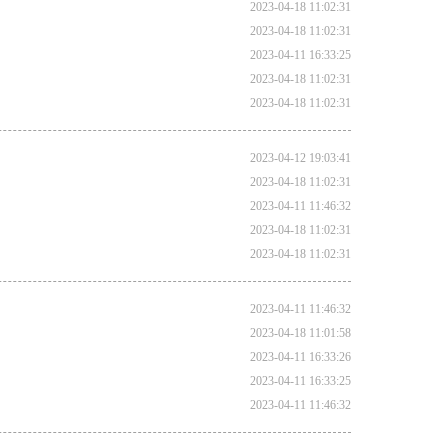
2023-04-18 11:02:31
2023-04-18 11:02:31
2023-04-11 16:33:25
2023-04-18 11:02:31
2023-04-18 11:02:31
2023-04-12 19:03:41
2023-04-18 11:02:31
2023-04-11 11:46:32
2023-04-18 11:02:31
2023-04-18 11:02:31
2023-04-11 11:46:32
2023-04-18 11:01:58
2023-04-11 16:33:26
2023-04-11 16:33:25
2023-04-11 11:46:32