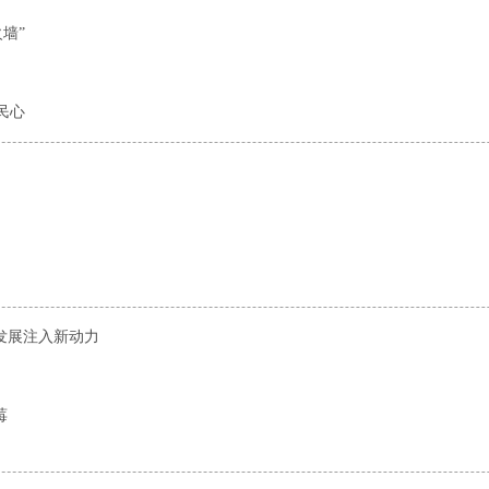
墙”
民心
发展注入新动力
莓