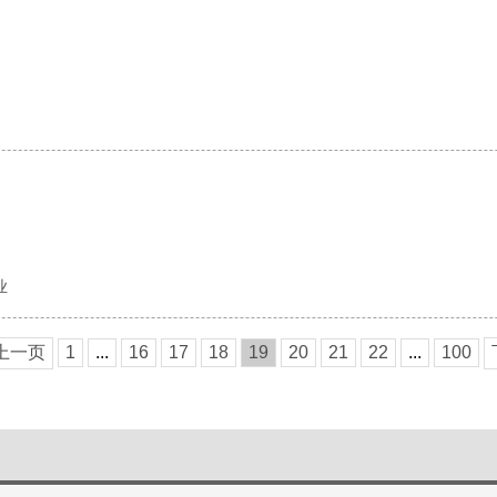
业
上一页
1
...
16
17
18
19
20
21
22
...
100