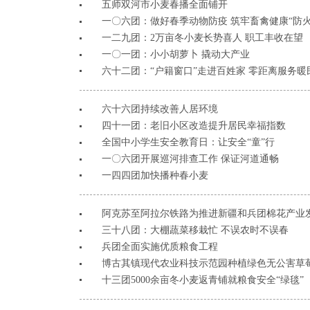
五师双河市小麦春播全面铺开
一〇六团：做好春季动物防疫 筑牢畜禽健康“防火
一二九团：2万亩冬小麦长势喜人 职工丰收在望
一〇一团：小小胡萝卜 撬动大产业
六十二团：“户籍窗口”走进百姓家 零距离服务暖
六十六团持续改善人居环境
四十一团：老旧小区改造提升居民幸福指数
全国中小学生安全教育日：让安全“童”行
一〇六团开展巡河排查工作 保证河道通畅
一四四团加快播种春小麦
阿克苏至阿拉尔铁路为推进新疆和兵团棉花产业
三十八团：大棚蔬菜移栽忙 不误农时不误春
兵团全面实施优质粮食工程
博古其镇现代农业科技示范园种植绿色无公害草
十三团5000余亩冬小麦返青铺就粮食安全“绿毯”