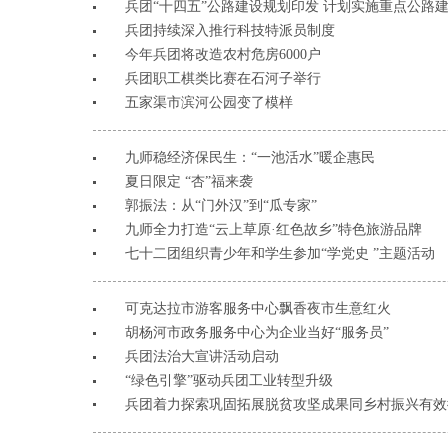
兵团“十四五”公路建设规划印发 计划实施重点公路建
兵团持续深入推行科技特派员制度
今年兵团将改造农村危房6000户
兵团职工棋类比赛在石河子举行
五家渠市滨河公园变了模样
九师稳经济保民生：“一池活水”暖企惠民
夏日限定 “杏”福来袭
郭振法：从“门外汉”到“瓜专家”
九师全力打造“云上草原·红色故乡”特色旅游品牌
七十二团组织青少年和学生参加“学党史 ”主题活动
可克达拉市游客服务中心飘香夜市生意红火
胡杨河市政务服务中心为企业当好“服务员”
兵团法治大宣讲活动启动
“绿色引擎”驱动兵团工业转型升级
兵团着力探索巩固拓展脱贫攻坚成果同乡村振兴有效