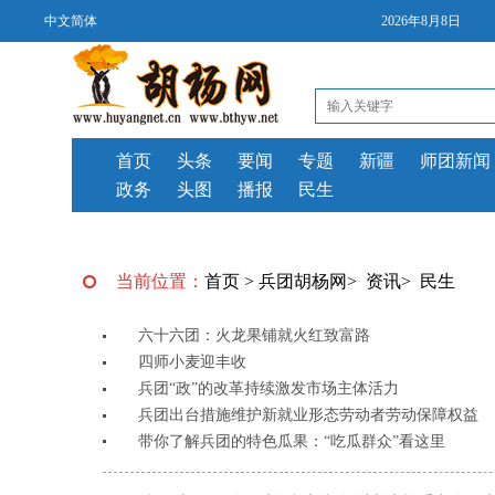
中文简体
2026年8月8日
首页
头条
要闻
专题
新疆
师团新闻
政务
头图
播报
民生
当前位置：
首页
>
兵团胡杨网
>
资讯
>
民生
六十六团：火龙果铺就火红致富路
四师小麦迎丰收
兵团“政”的改革持续激发市场主体活力
兵团出台措施维护新就业形态劳动者劳动保障权益
带你了解兵团的特色瓜果：“吃瓜群众”看这里