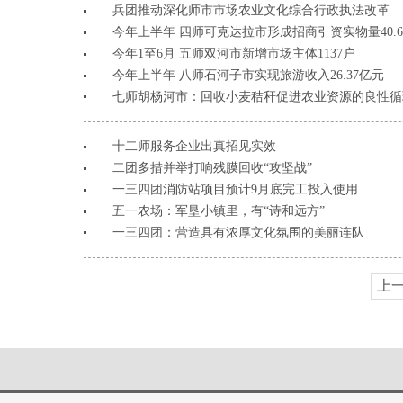
兵团推动深化师市市场农业文化综合行政执法改革
今年上半年 四师可克达拉市形成招商引资实物量40.6
今年1至6月 五师双河市新增市场主体1137户
今年上半年 八师石河子市实现旅游收入26.37亿元
七师胡杨河市：回收小麦秸秆促进农业资源的良性循
十二师服务企业出真招见实效
二团多措并举打响残膜回收“攻坚战”
一三四团消防站项目预计9月底完工投入使用
五一农场：军垦小镇里，有“诗和远方”
一三四团：营造具有浓厚文化氛围的美丽连队
上