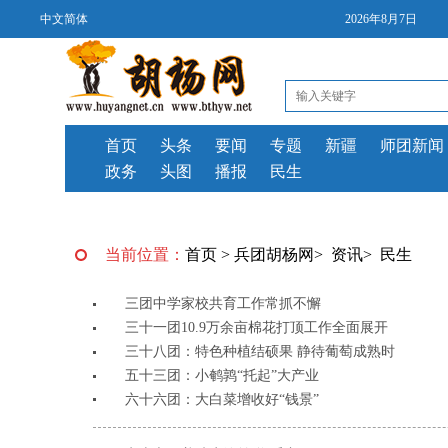
中文简体
2026年8月7日
首页
头条
要闻
专题
新疆
师团新闻
政务
头图
播报
民生
当前位置：
首页
>
兵团胡杨网
>
资讯
>
民生
三团中学家校共育工作常抓不懈
三十一团10.9万余亩棉花打顶工作全面展开
三十八团：特色种植结硕果 静待葡萄成熟时
五十三团：小鹌鹑“托起”大产业
六十六团：大白菜增收好“钱景”