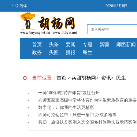
中文简体
2026年8月8日
首页
头条
要闻
专题
新疆
师团新闻
政务
头图
播报
民生
当前位置：
首页
>
兵团胡杨网
>
资讯
>
民生
一师100余吨“特产年货”发往台州
六师五家渠高级中学将体育作为学生素质教育的重要
数字化，让你我的生活更精彩
四师可克达拉市：只进一扇门 办成多地事
兵团一旅游扶贫案例入选全国乡村旅游扶贫示范案例