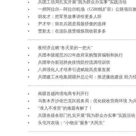
兵团工信局扎实开展“我为群众办实事”实践活动
一师阿拉尔—阿拉尔机场（G580线扩容）公路项目
胡友才：把军垦故事讲给更多人听
尹才华：留在兵团是我最骄傲的选择
贾新太：在连队接受锻炼我收获多多
夜经济点燃“冬天里的一把火”
兵团本级规范2022年政府采购预算编制和执行
兵团举办新冠肺炎疫情防控流调培训班
八师强化人才培养引进赋能高质量发展
兵团建工水电集团疆外总公司：推进廉政建设 助力
南疆首趟跨境电商专列开行
乌鲁木齐沙依巴克区税务局：优化税收营商环境 为
“准入不准营”的难题有解了！
兵团各级各部门扎实开展“我为群众办实事”实践活动
头屯河农场：“小物业”服务“大民生”