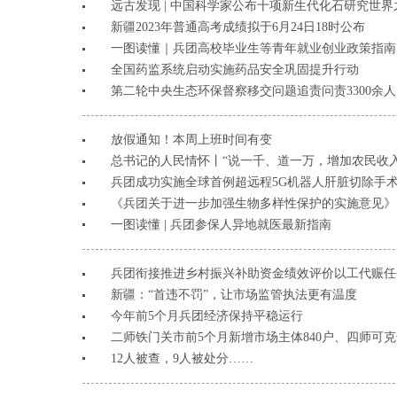
远古发现 | 中国科学家公布十项新生代化石研究世界
新疆2023年普通高考成绩拟于6月24日18时公布
一图读懂｜兵团高校毕业生等青年就业创业政策指南
全国药监系统启动实施药品安全巩固提升行动
第二轮中央生态环保督察移交问题追责问责3300余人
放假通知！本周上班时间有变
总书记的人民情怀丨“说一千、道一万，增加农民收入
兵团成功实施全球首例超远程5G机器人肝脏切除手
《兵团关于进一步加强生物多样性保护的实施意见》印
一图读懂 | 兵团参保人异地就医最新指南
兵团衔接推进乡村振兴补助资金绩效评价以工代赈任务
新疆：“首违不罚”，让市场监管执法更有温度
今年前5个月兵团经济保持平稳运行
二师铁门关市前5个月新增市场主体840户、四师可克
12人被查，9人被处分……