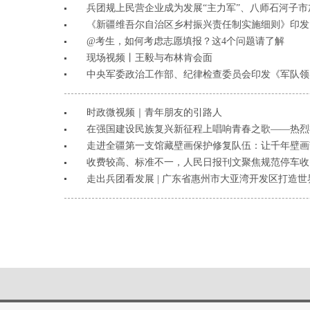
兵团规上民营企业成为发展“主力军”、八师石河子市加
《新疆维吾尔自治区乡村振兴责任制实施细则》印发
@考生，如何考虑志愿填报？这4个问题请了解
现场视频丨王毅与布林肯会面
中央军委政治工作部、纪律检查委员会印发《军队领
时政微视频｜青年朋友的引路人
在强国建设民族复兴新征程上唱响青春之歌——热烈祝
走进全疆第一支馆藏壁画保护修复队伍：让千年壁画
收费较高、标准不一，人民日报刊文聚焦规范停车收
走出兵团看发展 | 广东省惠州市大亚湾开发区打造世界