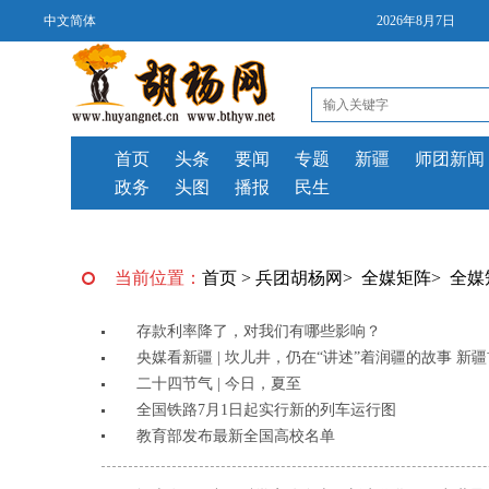
中文简体
2026年8月7日
首页
头条
要闻
专题
新疆
师团新闻
政务
头图
播报
民生
当前位置：
首页
>
兵团胡杨网
>
全媒矩阵
>
全媒
存款利率降了，对我们有哪些影响？
央媒看新疆 | 坎儿井，仍在“讲述”着润疆的故事 新疆
二十四节气 | 今日，夏至
全国铁路7月1日起实行新的列车运行图
教育部发布最新全国高校名单