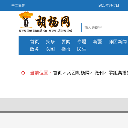
中文简体
2026年8月7日
首页
头条
要闻
专题
新疆
师团新闻
政务
头图
播报
民生
当前位置：
首页
>
兵团胡杨网
>
微刊
>
零距离播