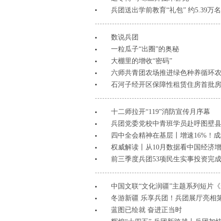
兵团送出学前教育“礼包” 约5.39万
数说兵团
一粒瓜子“出圈”的奥秘
大棚里的增收“密码”
六师共青团农场推进绿色种养循环
石河子经开区保障性租赁住房首批
十二师拉开“119”消防宣传月序幕
兵团党委党校中青班学员赴呼图壁
四中全会精神在基层丨增速16%！成
权威解读丨从10月数据看中国经济
前三季度兵团53项民生实事投资完成
中国文联“文化润疆”主题系列短片
冬游新疆 乐享兵团！兵团展厅亮相
蓝图已绘就 奋进正当时