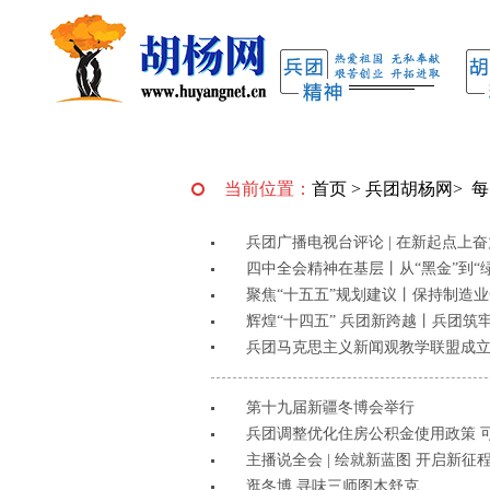
当前位置：
首页
>
兵团胡杨网
>
每
兵团广播电视台评论 | 在新起点上
四中全会精神在基层丨从“黑金”到“
聚焦“十五五”规划建议丨保持制造
辉煌“十四五” 兵团新跨越丨兵团筑牢
兵团马克思主义新闻观教学联盟成
第十九届新疆冬博会举行
兵团调整优化住房公积金使用政策 
主播说全会 | 绘就新蓝图 开启新征
逛冬博 寻味三师图木舒克