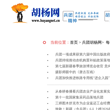
当前位置：
首页
>
兵团胡杨网
>
每
兵团一项成果获第六届中国出版政
兵团持续推动农机购置补贴政策落
第七届新疆春季旅游博览会收官 意向
摄影师眼中的《唐古百戏》
兵团加快推进铁路专用线“进企入园”
从春耕春播看兵团农业产业化发展
第十一批国家集采药品落地兵团
三师图木舒克市为企业返还工会经费10
致敬！新疆（含兵团）6人上榜202