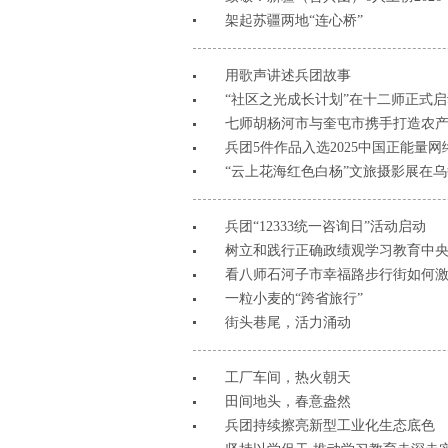
架起苏疆两地“连心桥”
用歌声讲述兵团故事
“社区之光成长计划”在十二师正式启
七师胡杨河市与奎屯市携手打造农
兵团5件作品入选2025中国正能量网
“云上花海红色白杨”文旅摄影展在
兵团“12333统一咨询日”活动启动
树立和践行正确政绩观学习教育中
看八师石河子市幸福路步行街如何
一粒小麦的“跨省旅行”
街头巷尾，活力涌动
工厂车间，热火朝天
田间地头，春意盎然
兵团持续擦亮新型工业化生态底色