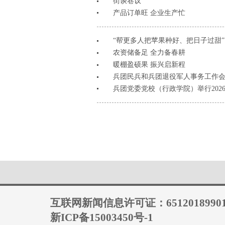
街谈巷议
产品订单旺 企业生产忙
“帮更多人把苹果种好、把日子过甜”
农资储备足 全力备春耕
暖棚盈硕果 振兴启新程
兵团民兵和兵团退役军人事务工作
兵团党委党校（行政学院）举行202
互联网新闻信息许可证：6512018990
新ICP备15003450号-1