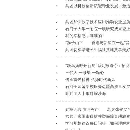
兵团以科技创新赋能种业发展：激活
兵团加快数字技术应用推动农业提
石河子大学一附院一项研究成果登
我的幸福感，满满的！
“狮子山下——香港与新星在一起”
兵团切实增进民生福祉共建共享美
“跃马扬鞭开新局”系列报道④：招商
三代人 一条渠 一颗心
传承雷锋精神 弘扬时代新风
石河子师范学校服务边疆高质量发
咱兵团人丨银针耀沙海
勋章无言 岁月有声——老兵张俊义
六师五家渠市多措并举保障春耕农
学习规划建议每日问答丨如何理解