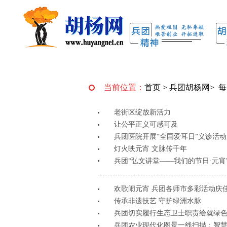
当前位置：
首页
>
兵团胡杨网
>
每
老街区绽放新活力
让公平正义可感可及
兵团医院开展“全国爱耳日”义诊活动
灯火映元宵 文脉传千年
兵团“弘文讲堂——我们的节日·元宵
欢歌闹元宵 兵团各师市多彩活动庆
传承非遗技艺 守护绿洲水脉
兵团切实履行生态卫士职责绘就绿色
兵团农业现代化图景一线扫描：智慧