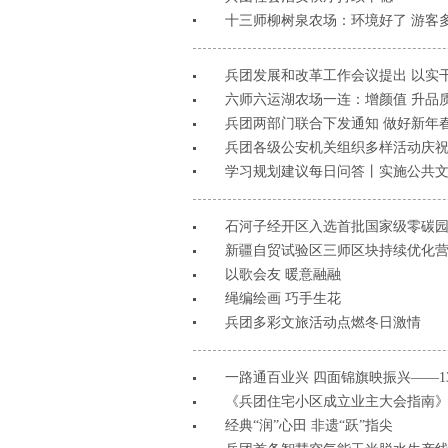
十三师柳树泉农场：环境好了 游客
兵团发展和改革工作会议提出 以实
六师六运湖农场一连：增颜值 升品
兵团两部门联合下发通知 做好新年
兵团各级公安机关组织多样活动庆
学习规划建议每日问答丨实施公共
石河子经开区入选首批国家级零碳
新疆自贸试验区三师区块持续优化
以歌会友 暖意融融
绳编绘画 巧手生花
兵团多彩文旅活动点燃冬日激情
一路通百业兴 四面锦旗映振兴——
《兵团住宅小区成立业主大会指南》
经典“润”心田 非遗“跃”指尖