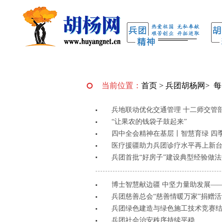
当前位置：
首页
>
兵团胡杨网
>
每
兵地联动优化交通管理 十二师交管
“让果农的钱袋子鼓起来”
四中全会精神在基层丨智慧育绿 四
医疗援疆助力兵团诊疗水平再上新
兵团首批“好房子”建设典型经验做
博士智慧献边疆 中坚力量助发展——
兵团慈善总会“慈善情暖万家”捐赠
兵团绿色建造与绿色施工技术竞赛结果
兵团社会治安秩序持续平稳