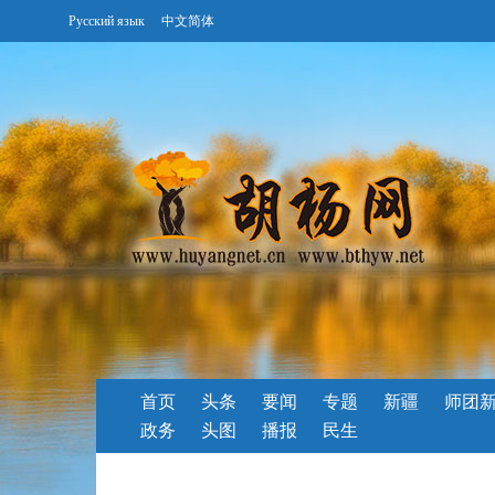
Русский язык
中文简体
首页
头条
要闻
专题
新疆
师团
政务
头图
播报
民生