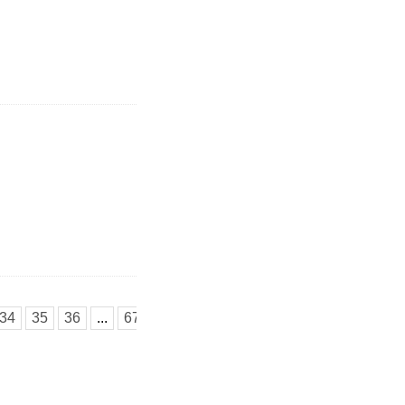
34
35
36
...
67
下一页
推荐视频
数据载入中...