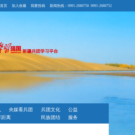
首页
加入收藏
我要投稿
新闻热线：0991-2680750 0991-2680752
人
央媒看兵团
兵团文化
公益
零距离
民族团结
服务