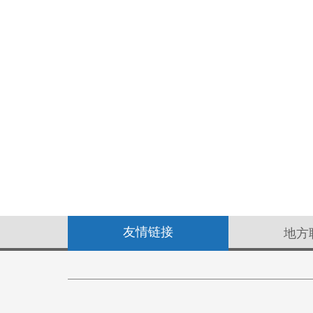
友情链接
地方