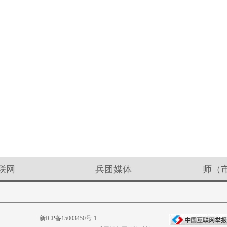
联网
兵团媒体
师（
新ICP备15003450号-1