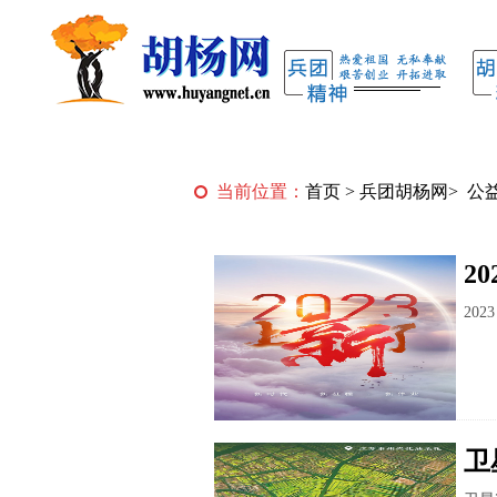
当前位置：
首页
>
兵团胡杨网
>
公
2
202
卫