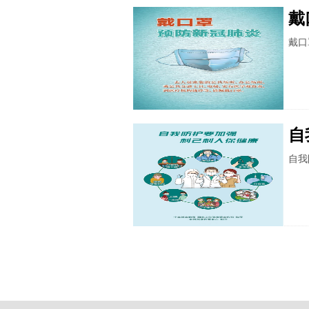
戴
戴口
自
自我