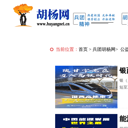
当前位置：
首页
>
兵团胡杨网
>
公
银
银（
短至
能