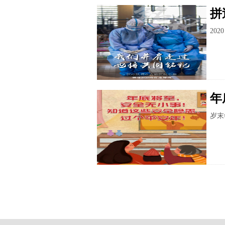
拼
20
年
岁末