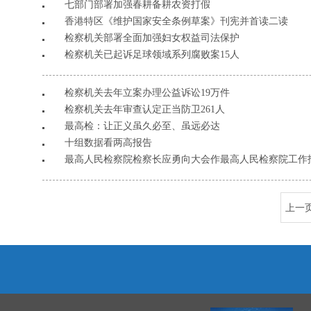
七部门部署加强春耕备耕农资打假
香港特区《维护国家安全条例草案》刊宪并首读二读
检察机关部署全面加强妇女权益司法保护
检察机关已起诉足球领域系列腐败案15人
检察机关去年立案办理公益诉讼19万件
检察机关去年审查认定正当防卫261人
最高检：让正义虽久必至、虽远必达
十组数据看两高报告
最高人民检察院检察长应勇向大会作最高人民检察院工作
上一