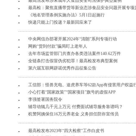
最高法发布涉未成年人食品安全司法保护典型案例
最高检：聚焦直播带货等新业态涉食品安全问题开展专项
《地名管理条例实施办法》5月1日起施行
快递只能上门投递？最新回应来了
中央网信办部署开展2024年“清朗”系列专项行动
网购“货到付款”骗局盯上老年人
去年市场监管部门共查办各类违法案件140.62万件
全链条打击假冒伪劣犯罪！最高检发布典型案例
第六届互联网辟谣优秀作品征集公告
工信部：怪兽充电、途虎养车等62款App有侵害用户权益
小心打着“国家政策”“国家项目”旗号的虚假APP
李强签署国务院令
辅导动辄几千元上万元 付费面试辅导服务靠谱吗？
机警阿姨保住16万元养老金 义务担任防诈宣传员
最高检发布2023年“四大检察”工作白皮书