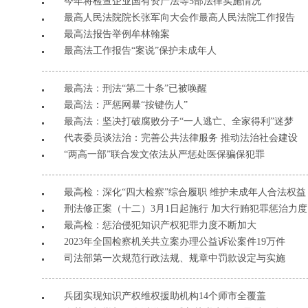
今年将检查企业国有资产法等5部法律实施情况
最高人民法院院长张军向大会作最高人民法院工作报告
最高法报告举例牟林翰案
最高法工作报告“案说”保护未成年人
最高法：刑法“第二十条”已被唤醒
最高法：严惩网暴“按键伤人”
最高法：坚决打破腐败分子“一人逃亡、全家得利”迷梦
代表委员谈法治：完善公共法律服务 推动法治社会建设
“两高一部”联合发文依法从严惩处医保骗保犯罪
最高检：深化“四大检察”综合履职 维护未成年人合法权益
刑法修正案（十二）3月1日起施行 加大行贿犯罪惩治力度
最高检：惩治侵犯知识产权犯罪力度不断加大
2023年全国检察机关共立案办理公益诉讼案件19万件
司法部第一次规范行政法规、规章中罚款设定与实施
兵团实现知识产权维权援助机构14个师市全覆盖