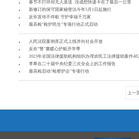
春节不打烊却无人派送 没成想快递卡在了最后一公里
新修订的保守国家秘密法今年5月1日起施行
反诈宣传不停歇 守护幸福千万家
最高检“检护民生”专项行动正式启动
人民法院案例库正式上线并向社会开放
反诈“警”囊暖心护航开学季
2023年全国法律援助机构组织办理农民工法律援助案件48
​李希在二十届中央纪委三次全会上的工作报告
最高检启动“检察护企”专项行动
上一