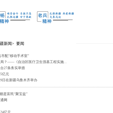
疆新闻
>
要闻
市配“移动手术室”
局？——《自治区医疗卫生强基工程实施...
台27条务实举措
5亿元
29日在新疆乌鲁木齐举办
都是富民“聚宝盆”
交通网
24亿元