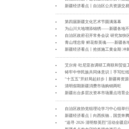
新疆经济看点丨自治区公共资源交易
第四届新疆文化艺术节圆满落幕
为山川大地增添锦绣——新疆各地
自治区政府召开常务会议 研究加快
青山埋忠骨 鲜花祭英魂——新疆各
新疆经济看点丨抢抓施工黄金期 冲刺
艾尔肯·吐尼亚孜调研工商联和贸促
铸牢中华民族共同体意识丨手写红纸信
“十五五”开好局起好步丨新疆将资
清明假期新疆消费市场购销两旺
新疆出台多层次资本市场重点培育
自治区政协党组理论学习中心组举行专
新疆经济看点丨向西疾驰，国货奔
“追寻·2026·清明祭英烈”活动全疆启