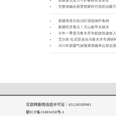
新疆多点发力守护春耕农资安全
完整准确全面贯彻新时代党的治疆方略
新疆维吾尔自治区湿地保护条例
新疆经济看点丨天山春早水脉兴
今年一季度乌鲁木齐市邮政快递收
艾尔肯·吐尼亚孜在乌鲁木齐市调研时
2025年新疆气候预测准确率位居全
互联网新闻信息许可证：65120189901
新ICP备15003450号-1