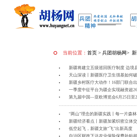
当前位置：
首页
>
兵团胡杨网
>
新
新疆将建立五级巡回医疗制度 边境县
天山深读丨新疆医疗卫生强基如何破
新疆乡村医疗大动作！16部门联合出
一季度中征平台为疆企实现融资超26
第九届中国—亚欧博览会6月25日至
“两山”理念的新疆实践丨每一片森林
新疆经济看点丨新疆加紧织密立体
低空起飞，新疆文旅“飞”出新高度
自治区财政下达农业保险保费补贴超