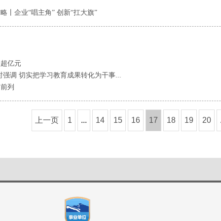
丨企业“唱主角” 创新“扛大旗”
入超亿元
强调 切实把学习教育成果转化为干事...
国前列
上一页
1
...
14
15
16
17
18
19
20