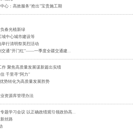
中心：高效服务“抢出”宝贵施工期
不负春光植新绿
区域中心城市建设等
地举行清明祭英烈活动
交通“开门红”——一季度全疆交通建...
工作 聚焦高质量发展谋新篇出实绩
 千里寻“阿力”
源优势转化为高质量发展胜势
企业资源库管理办法
题学习会议 以正确政绩观引领政协高...
腾新丝路
动