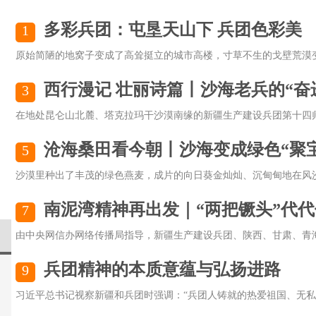
多彩兵团：屯垦天山下 兵团色彩美
1
原始简陋的地窝子变成了高耸挺立的城市高楼，寸草不生的戈壁荒漠变成
西行漫记 壮丽诗篇丨沙海老兵的“奋进.
3
在地处昆仑山北麓、塔克拉玛干沙漠南缘的新疆生产建设兵团第十四师昆
沧海桑田看今朝丨沙海变成绿色“聚
5
沙漠里种出了丰茂的绿色燕麦，成片的向日葵金灿灿、沉甸甸地在风沙中
南泥湾精神再出发｜“两把镢头”代代
7
由中央网信办网络传播局指导，新疆生产建设兵团、陕西、甘肃、青海、
兵团精神的本质意蕴与弘扬进路
9
习近平总书记视察新疆和兵团时强调：“兵团人铸就的热爱祖国、无私奉