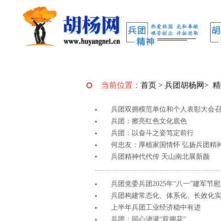
当前位置：
首页
>
兵团胡杨网
>
精
兵团双拥模范单位和个人表彰大会
兵团：擦亮红色文化底色
兵团：以奋斗之姿笃定前行
何忠友：厚植家国情怀 弘扬兵团精
兵团精神代代传 天山南北展新颜
兵团党委兵团2025年“八一”建军节
兵团构建常态化、体系化、长效化
上半年兵团工业经济稳中有进
兵团：同心浇灌“双拥花”