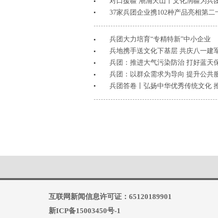
对口援疆 潮涌天山丨文化润疆为兵
37家兵团企业携102种产品亮相第
兵团大力培育“专精特新”中小企业
兵地携手送文化下基层 共庆八一建
兵团：推进大气污染防治 打好蓝天
兵团：以群众需求为导向 提升公共
兵团答卷丨弘扬中华优秀传统文化 
互联网新闻信息许可证：65120189901
新ICP备15003450号-1