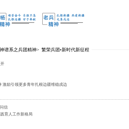
神谱系之兵团精神
>
繁荣兵团•新时代新征程
召开
神 激励引领更多青年扎根边疆维稳戍边
慰问信
实践育人工作新格局