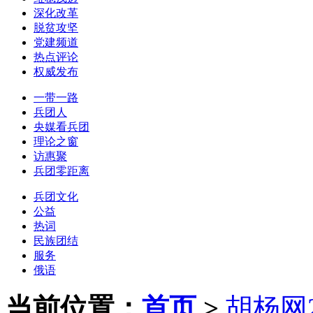
深化改革
脱贫攻坚
党建频道
热点评论
权威发布
一带一路
兵团人
央媒看兵团
理论之窗
访惠聚
兵团零距离
兵团文化
公益
热词
民族团结
服务
俄语
当前位置：
首页
>
胡杨网2