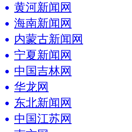
黄河新闻网
海南新闻网
内蒙古新闻网
宁夏新闻网
中国吉林网
华龙网
东北新闻网
中国江苏网