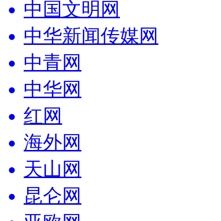
中国文明网
中华新闻传媒网
中青网
中华网
红网
海外网
天山网
昆仑网