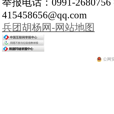
举报电话：0991-26807
415458656@qq.com
兵团胡杨网-网站地图
公网安备