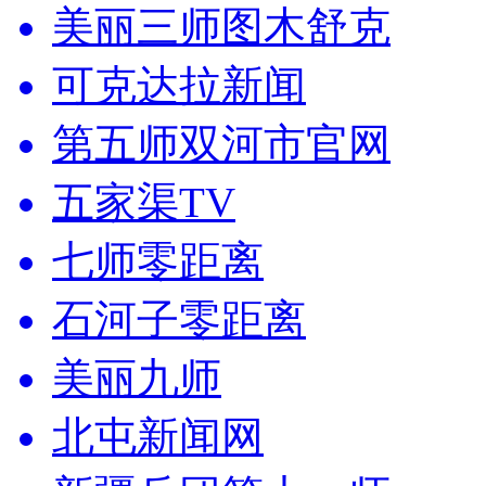
美丽三师图木舒克
可克达拉新闻
第五师双河市官网
五家渠TV
七师零距离
石河子零距离
美丽九师
北屯新闻网