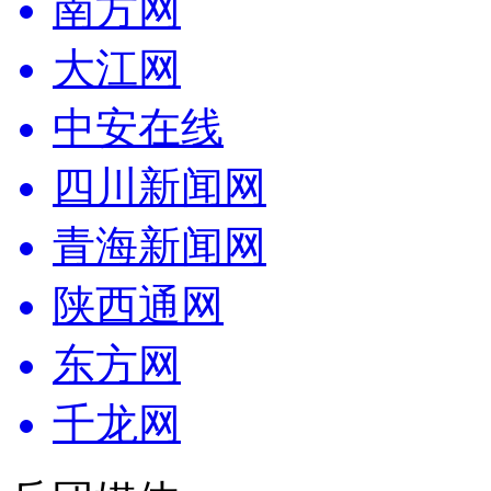
南方网
大江网
中安在线
四川新闻网
青海新闻网
陕西通网
东方网
千龙网