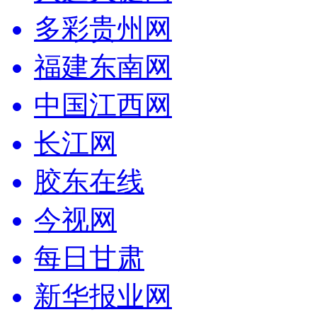
多彩贵州网
福建东南网
中国江西网
长江网
胶东在线
今视网
每日甘肃
新华报业网