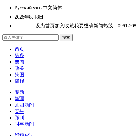
Русский язык
中文简体
2026年8月8日
关于我们
设为首页
加入收藏
我要投稿
新闻热线：0991-26807
首页
头条
要闻
政务
头图
播报
专题
新疆
师团新闻
民生
微刊
时事新闻
维稳戍边