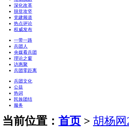
深化改革
脱贫攻坚
党建频道
热点评论
权威发布
一带一路
兵团人
央媒看兵团
理论之窗
访惠聚
兵团零距离
兵团文化
公益
热词
民族团结
服务
当前位置：
首页
>
胡杨网2