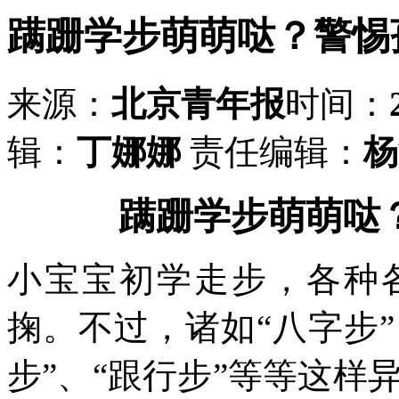
蹒跚学步萌萌哒？警惕
来源：
北京青年报
时间：
辑：
丁娜娜
责任编辑：
杨
蹒跚学步萌萌哒
小宝宝初学走步，各种
掬。不过，诸如“八字步”
步”、“跟行步”等等这样