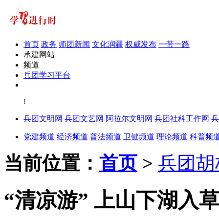
首页
政务
师团新闻
文化润疆
权威发布
一带一路
承建网站
频道
兵团学习平台
!
兵团文明网
兵团文艺网
阿拉尔文明网
兵团社科工作网
兵
党建频道
经济频道
普法频道
卫健频道
理论频道
科普频
当前位置：
首页
>
兵团胡
“清凉游” 上山下湖入