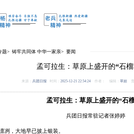
专题
>
铸牢共同体 中华一家亲
>
要闻
孟可拉生：草原上盛开的“石榴
来源：
兵团日报
时间：
2025-12-21 22:54:24
作者：
编辑：
草娃
责
孟可拉生：草原上盛开的“石榴
兵团日报常驻记者张婷婷
风凛冽，大地早已披上银装。