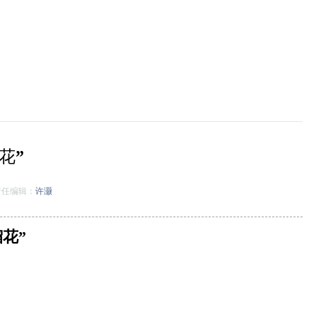
花”
任编辑：
许灏
花”