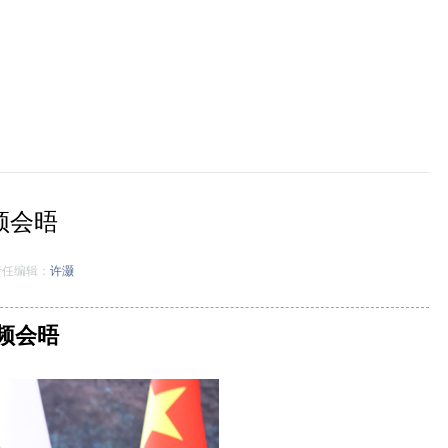
频会晤
任编辑：
许灏
频会晤