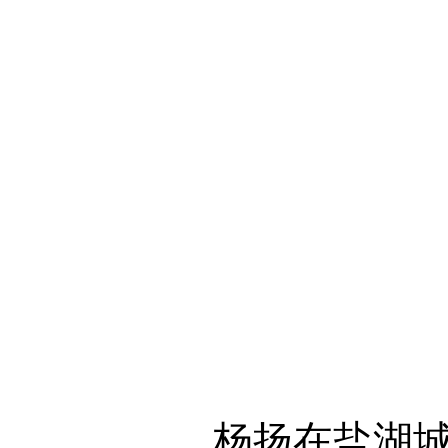
杨扬在盐湖城