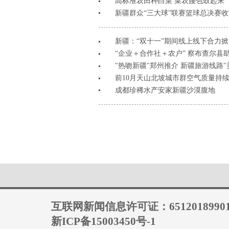
高标准农田种白菜 菜农腰包鼓起来
新疆群众“三大球”联赛篮球总决赛收
新疆：“双十一”期间线上线下合力
“企业＋合作社＋农户” 察布查尔县
"热吻新疆"郑州推介 新疆旅游线路"
前10月天山北坡城市群空气质量持
成都珍稀水产安家新疆沙漠腹地
互联网新闻信息许可证：6512018990
新ICP备15003450号-1