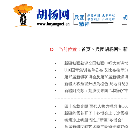
当前位置：
首页
>
兵团胡杨网
>
新
新疆妇联获评全国妇联巾帼大宣讲“
U16国青集训名单公布 艾比布拉等
第15届新疆矿博会及第20届新疆煤博会
新疆大雾预警升级为橙色 局地能见度
新疆阿克苏：荒漠变果园 “冰糖心”中
四十余载光阴 两代人接力播绿 把50
新疆的雪花开了丨冬博会上，冰雪盛
锦州冰上帆船“驶进”新疆“冬博会”
首届新疆民间艺术季三轮遴选精彩纷