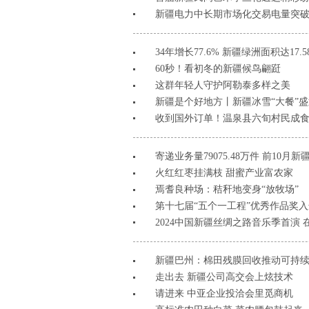
新疆电力中长期市场化交易电量突破8
34年增长77.6% 新疆绿洲面积达17.
60秒！看初冬的新疆候鸟翩跹
这群年轻人守护阿勒泰多样之美
新疆是个好地方丨新疆冰雪“大餐”
收到国外订单！温泉县六旬村民成
寄递业务量79075.48万件 前10
火红红枣挂满枝 甜蜜产业富农家
焉耆良种场：秸秆地变身“放牧场”
第十七届“五个一工程”优秀作品奖入
2024中国新疆丝绸之路音乐季首演
新疆巴州：棉田残膜回收推动可持
走出去 新疆公司高交会上炫技术
请进来 中亚企业投洽会里觅商机