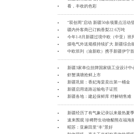
看，丰收的色彩
“双创周”启动 新疆50余项重点活动
疆内外客商已订购香梨22.6万吨
今年1-8月新疆过境中欧（中亚）班列
煤电气外送规模持续扩大 新疆综合
中欧班列（渝新欧）携手新疆伊宁
新疆3家单位挂牌国家级工业设计中
虾蟹满塘抢鲜上市
新疆巩留：香妃海棠卖出第一桶金
新疆启用道路运输电子证照
新疆各地：建起保鲜库 纾解销售难
新疆经历了有气象记录以来最热夏
速来围观 珍稀野生动物貂熊在福海频
昭苏：亚麻田里“丰”景好