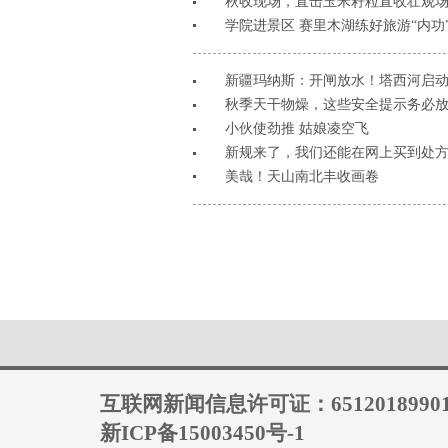
秋收现场，直击玉米籽粒直收壮观
学院进景区 赛里木湖练好旅游“内功
新疆玛纳斯：开闸放水！塔西河启
秋季天干物燥，这些安全提示务必
小伙使劲推 姑娘凌空飞
新规来了，我们还能在网上买到处
美哉！天山南北丰收画卷
互联网新闻信息许可证：6512018990
新ICP备15003450号-1