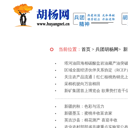
当前位置：
首页
>
兵团胡杨网
>
新
塔河油田海相碳酸盐岩油藏产油突破
区域全面经济伙伴关系协定（RCE
关注农产品流通丨红仁核桃热销北
采棉机驶向万亩棉田
新矿集团首上博览会 欲乘势打造千
新疆的秋：色彩与活力
新疆墨玉：蜜桃丰收富农家
英吉沙县：棉花测产 喜迎丰收
农业农村部部省共建重点实验室公布