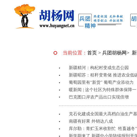
当前位置：
首页
>
兵团胡杨网
>
新
新疆精河：枸杞村变成生态公园
新疆昭苏：秸秆变青储 推进农业低
葡萄园里有“新货” 葡萄产业添动力
暖新闻 | 这个社区为特殊群体保障
巴克图口岸农产品出口实现倍增
克石化建成全国最大高档白油生产
南疆有好果 外销达八成
库尔勒：青贮玉米收割忙 牲畜越冬“
新学期来了 新疆中小学陆续报到开