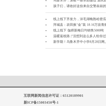
乌鲁木齐：深夜一条求助微信 居民群
孩子们，请收好这份来自交警叔叔
线上线下齐发力，淖毛湖晚熟哈密
拜城县：农田换“金”装 18.16万亩
线上线下 伽师新梅日均销售5000吨
温暖返校路 |“没想到这么多人给你过
新学期！乌鲁木齐中小学8月28日网
互联网新闻信息许可证：65120189901
新ICP备15003450号-1