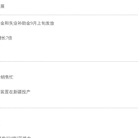
进展
金和失业补助金9月上旬发放
增长7倍
群
米销售忙
酯装置在新疆投产
让