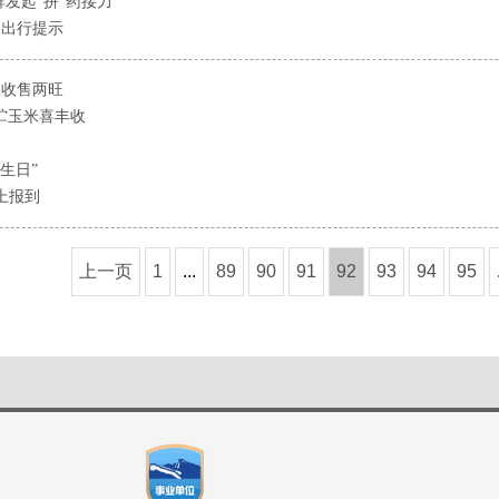
发起“拼”药接力
的出行提示
瓜收售两旺
青贮玉米喜丰收
生日”
上报到
上一页
1
...
89
90
91
92
93
94
95