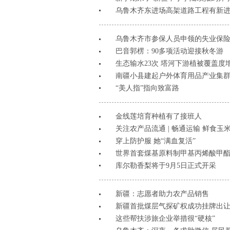
乌鲁木齐东进场高架道路工程有新
乌鲁木齐市参保人员申领的失业保险
巴音郭楞：90多项活动迎接秋冬游
生态输水23次 塔河下游植被覆盖度
南疆小县建起户外体育用品产业集
“美人指”指向致富路
金线莲培育种植有了接班人
关注农产品流通 | 畅通运输 鲜食玉
穿上防护服 她“满血复活”
世界首套煤基原料制甲基丙烯酸甲
库尔勒香梨将于9月5日正式开采
新疆：志愿者助力农产品销售
新疆首批煤层气探矿权成功挂牌出
这些帮扶涉旅企业举措很“硬核”