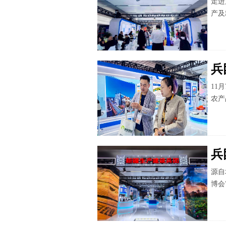
走进
产及
兵
11
农产
兵
源自
博会