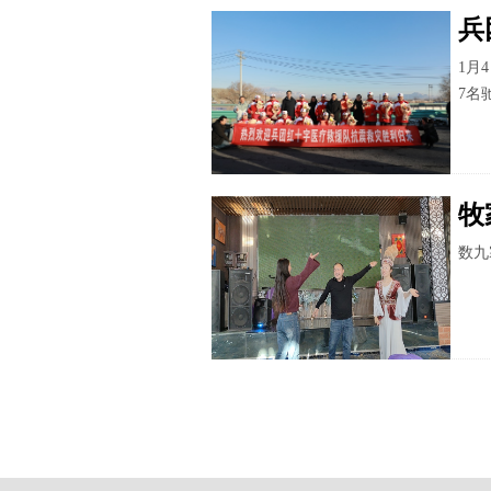
兵
1月
7名
牧
数九