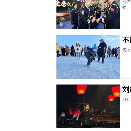
为庆
式。
不
雪地
刘
1月