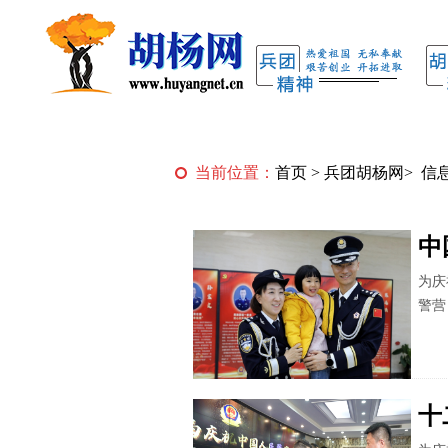
当前位置：
首页
>
兵团胡杨网
>
信
中
为庆
警营
十