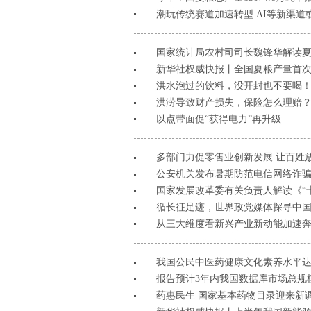
潮玩传统赛道加速转型 AI等新渠道
国家统计局农村司司长魏锋华解读
新华社权威快报丨全国夏粮产量首次突
洪水泡过的饮料，没开封也不要喝
洪涝导致财产损失，保险怎么理赔
以点带面促“获得电力”再升级
多部门力促零售业创新发展 让百姓
公安机关发布暑期防范电信网络诈
国家发展改革委有关负责人解读《“
循长征足迹，世界政党媒体探寻中
从三大维度看新兴产业新动能加速
我国公民中医药健康文化素养水平达28
报告预计3年内我国数据库市场总规模
药惠民生 国家基本药物目录迎来新