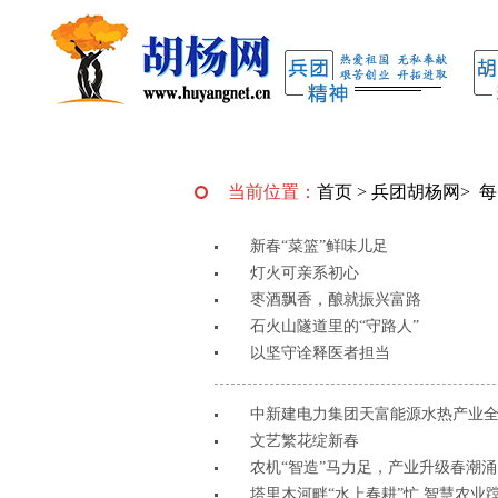
当前位置：
首页
>
兵团胡杨网
>
每
新春“菜篮”鲜味儿足
灯火可亲系初心
枣酒飘香，酿就振兴富路
石火山隧道里的“守路人”
以坚守诠释医者担当
中新建电力集团天富能源水热产业
文艺繁花绽新春
农机“智造”马力足，产业升级春潮涌
塔里木河畔“水上春耕”忙 智慧农业