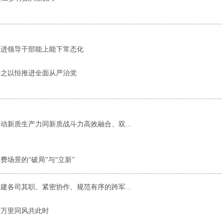
推进领导干部能上能下常态化
持之以恒推进全面从严治党
动新质生产力同新质战斗力高效融合、双...
场景的“破局”与“立新”
建各司其职、紧密协作、规范有序的跨军...
：万里同风共此时