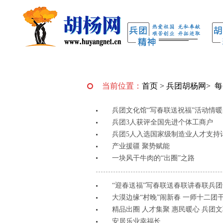
当前位置：
首页
>
兵团胡杨网
>
每
兵团文化馆“写春联送祝福”活动情
兵团3人获评全国先进个体工商户
兵团5人入选国家级制造业人才支持
产业援疆 聚势赋能
一块风干牛肉的“出圈”之路
“迎春送福”写春联送春联讲春联兵
大漠边缘“村晚”闹新春 一师十二团
精品出圈 人才集聚 惠民暖心 兵团文
安居乐业幸福长