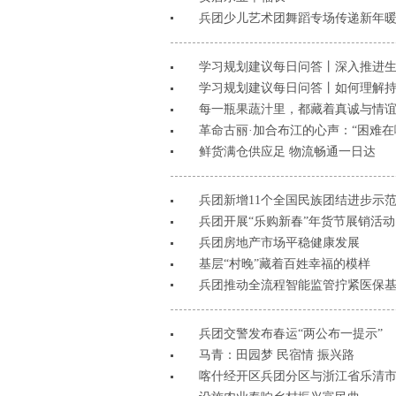
兵团少儿艺术团舞蹈专场传递新年
学习规划建议每日问答丨深入推进
学习规划建议每日问答丨如何理解持
每一瓶果蔬汁里，都藏着真诚与情
革命古丽·加合布江的心声：“困难在
鲜货满仓供应足 物流畅通一日达
兵团新增11个全国民族团结进步示
兵团开展“乐购新春”年货节展销活动
兵团房地产市场平稳健康发展
基层“村晚”藏着百姓幸福的模样
兵团推动全流程智能监管拧紧医保基
兵团交警发布春运“两公布一提示”
马青：田园梦 民宿情 振兴路
喀什经开区兵团分区与浙江省乐清