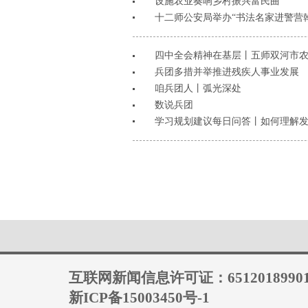
设施农业奏响乡村振兴富民曲
十二师公安局举办“书法名家进警营
四中全会精神在基层丨五师双河市农
兵团多措并举推进残疾人事业发展
咱兵团人丨弧光深处
数说兵团
学习规划建议每日问答丨如何理解
互联网新闻信息许可证：6512018990
新ICP备15003450号-1