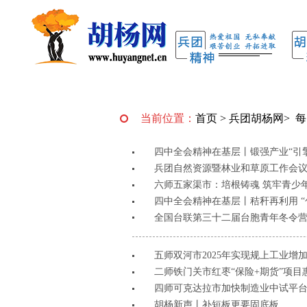
当前位置：
首页
>
兵团胡杨网
>
每
四中全会精神在基层丨锻强产业“引擎
兵团自然资源暨林业和草原工作会
六师五家渠市：培根铸魂 筑牢青少
四中全会精神在基层丨秸秆再利用 “包
全国台联第三十二届台胞青年冬令
五师双河市2025年实现规上工业增加值
二师铁门关市红枣“保险+期货”项目惠
四师可克达拉市加快制造业中试平台建
胡杨新声丨补短板更要固底板