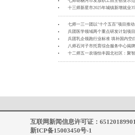
七师胡杨河市发放职工自主创业示范项
十三师新星市​2025年城镇新增就业35
七师一三一团以“十个五百”项目推
兵团医学领域两个重点研发计划项
兵团乳企领跑行业标准 填补国内空
八师石河子市托育综合服务中心揭
十二师五一农场怡丰园北社区：聚智
互联网新闻信息许可证：6512018990
新ICP备15003450号-1