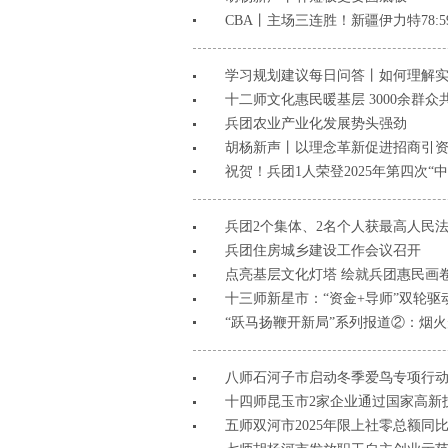
CBA丨主场三连胜！新疆伊力特78:
学习规划建议每日问答丨如何理解
十二师文化惠民暖基层 3000余群
兵团农业产业化发展势头强劲
胡杨新声丨以理念革新促进招商引
祝贺！兵团1人荣登2025年第四次“
兵团2个集体、2名个人获最高人民
兵团住房城乡建设工作会议召开
点亮基层文化灯塔 绘就兵团惠民画
十三师新星市：“资金+导师”双轮
“跃马扬鞭开新局”系列报道②：烟火
八师石河子市启动冬季爱鸟专项行
十四师昆玉市2家企业通过国家高新
五师双河市2025年限上社零总额同比增